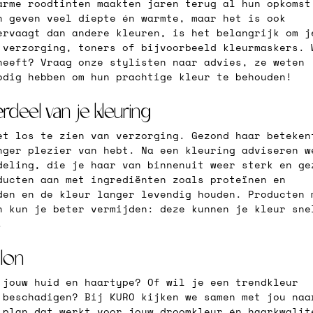
arme roodtinten maakten jaren terug al hun opkomst
n geven veel diepte én warmte, maar het is ook 
ervaagt dan andere kleuren, is het belangrijk om j
 verzorging, toners of bijvoorbeeld kleurmaskers. 
heeft? Vraag onze stylisten naar advies, ze weten 
odig hebben om hun prachtige kleur te behouden!
rdeel van je kleuring
et los te zien van verzorging. Gezond haar beteken
nger plezier van hebt. Na een kleuring adviseren w
deling, die je haar van binnenuit weer sterk en ge
ducten aan met ingrediënten zoals proteïnen en 
den en de kleur langer levendig houden. Producten 
n kun je beter vermijden: deze kunnen je kleur sne
.
alon
 jouw huid en haartype? Of wil je een trendkleur 
 beschadigen? Bij KURO kijken we samen met jou naa
 plan dat werkt voor jouw droomkleur én haarkwalit