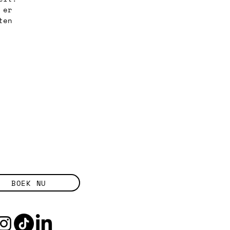
 er 
ten 
BOEK NU