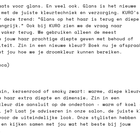
aats voor glans. En veel ook. Glans is het nieuwe 
 met de juiste kleurtechniek én verzorging. KURO’s
r deze trend: “Glans op het haar is terug en diepe
angrijk.” Ook bij KURO zien we de vraag naar 
 vaker terug. We gebruiken alleen de meest 
e jouw haar prachtige diepte geven met behoud of 
iteit. Zin in een nieuwe kleur? Boek nu je afspraa
et jou hoe we je droomkleur kunnen bereiken.
nca)
uin, kersenrood of smoky zwart: warme, diepe kleur
e haar extra diepte en dimensie. Zin in een 
kleur die aansluit op de ondertoon - warm of koel 
l je? Laat je adviseren in onze salon, de juiste k
voor de uiteindelijke look. Onze stylisten hebben 
 en kijken samen met jou wat het beste bij jouw 
.