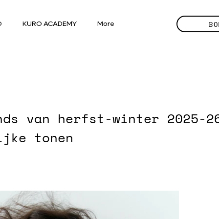
BO
O
KURO ACADEMY
More
nds van herfst-winter 2025-2
ijke tonen