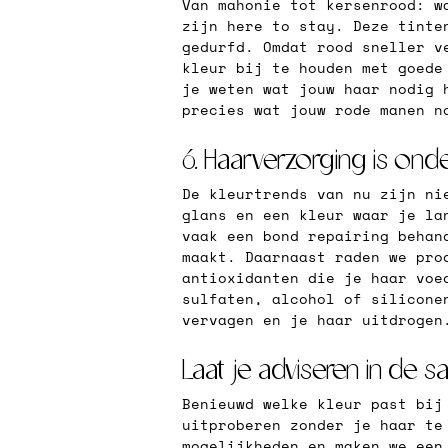
Van mahonie tot kersenrood: w
zijn here to stay. Deze tinte
gedurfd. Omdat rood sneller v
kleur bij te houden met goede
je weten wat jouw haar nodig 
precies wat jouw rode manen n
6. Haarverzorging is onde
De kleurtrends van nu zijn ni
glans en een kleur waar je la
vaak een bond repairing behan
maakt. Daarnaast raden we pro
antioxidanten die je haar voe
sulfaten, alcohol of silicone
vervagen en je haar uitdrogen
Laat je adviseren in de s
Benieuwd welke kleur past bij
uitproberen zonder je haar te
mogelijkheden en maken we een