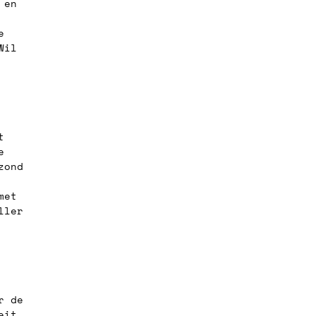
 en 
e 
Wil 
t 
e 
zond 
met 
ller 
r de 
eit. 