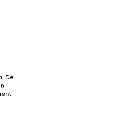
n. De
en
ment