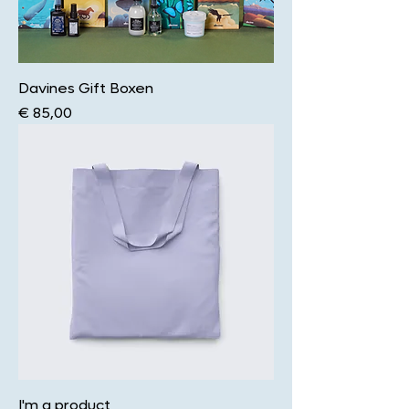
Davines Gift Boxen
Prijs
€ 85,00
I'm a product