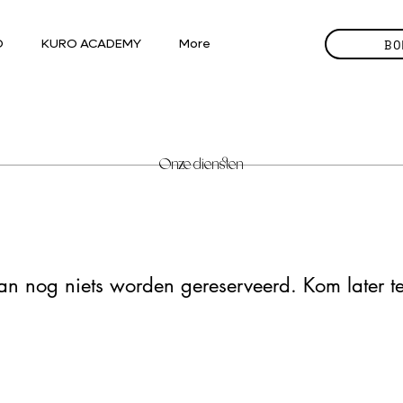
BO
O
KURO ACADEMY
More
Onze diensten
an nog niets worden gereserveerd. Kom later t