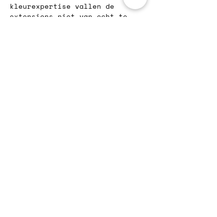
kleurexpertise vallen de 
extensions niet van echt te 
onderscheiden.
Healthy hair first: verantwoord 
geplaatst
We gebruiken de micro rings-
techniek: geen hitte, geen 
lijm. Zo blijft je eigen haar 
gezond en kunnen de extensions 
herplaatst worden. Al 
extensions van KURO? Boek 
eenvoudig een update-afspraak. 
Eerste keer? Dan starten we 
met een persoonlijke intake.
Extensions KURO Rotterdam: 
voor wie alleen het allerbeste 