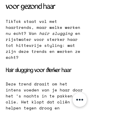
voor gezond haar
TikTok staat vol met 
haartrends, maar welke werken 
nu écht? Van 
hair slugging
 en 
rijstwater voor sterker haar 
tot hittevrije styling: wat 
zijn deze trends en werken ze 
écht?
Hair slugging voor sterker haar
Deze trend draait om het 
intens voeden van je haar door 
het ‘s nachts in te pakken met 
olie. Het klopt dat oliën 
helpen tegen droog en 
beschadigd haar. Maar let op: 
te veel olie kan je hoofdhuid 
uit balans brengen en niet 