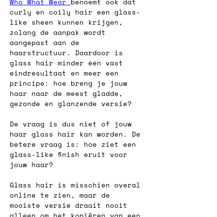
Who What Wear 
benoemt ook dat 
curly en coily hair een glass-
like sheen kunnen krijgen, 
zolang de aanpak wordt 
aangepast aan de 
haarstructuur. Daardoor is 
glass hair minder één vast 
eindresultaat en meer een 
principe: hoe breng je jouw 
haar naar de meest gladde, 
gezonde en glanzende versie?
De vraag is dus niet of jouw 
haar glass hair kan worden. De 
betere vraag is: hoe ziet een 
glass-like finish eruit voor 
jouw haar?
Glass hair is misschien overal 
online te zien, maar de 
mooiste versie draait nooit 
alleen om het kopiëren van een 