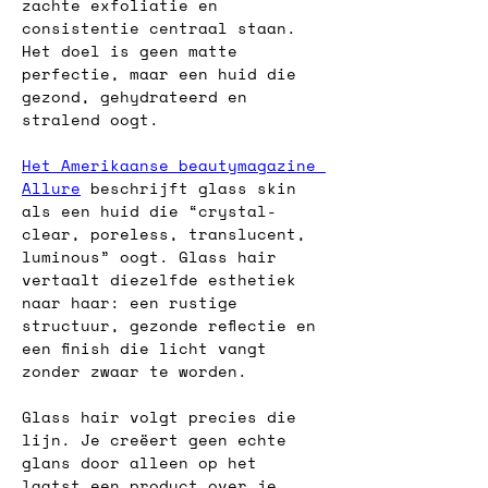
zachte exfoliatie en 
consistentie centraal staan. 
Het doel is geen matte 
perfectie, maar een huid die 
gezond, gehydrateerd en 
stralend oogt.
Het Amerikaanse beautymagazine 
Allure
 beschrijft glass skin 
als een huid die “crystal-
clear, poreless, translucent, 
luminous” oogt. Glass hair 
vertaalt diezelfde esthetiek 
naar haar: een rustige 
structuur, gezonde reflectie en 
een finish die licht vangt 
zonder zwaar te worden.
Glass hair volgt precies die 
lijn. Je creëert geen echte 
glans door alleen op het 
laatst een product over je 