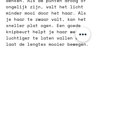
denken. Als de punten droog of 
ongelijk zijn, valt het licht 
minder mooi door het haar. Als 
je haar te zwaar valt, kan het 
sneller plat ogen. Een goede 
knipbeurt helpt je haar weer 
luchtiger te laten vallen en 
laat de lengtes mooier bewegen.
Glass hair hoeft dus niet 
altijd superstrak of steil te 
zijn. Het gaat om een vorm die 
het haar rustig, gezond en 
verzorgd laat ogen. Clean 
ends, zachte beweging en een 
shape die klopt met jouw 
haarstructuur maken de glans 
sterker.
Werk af met de juiste styling