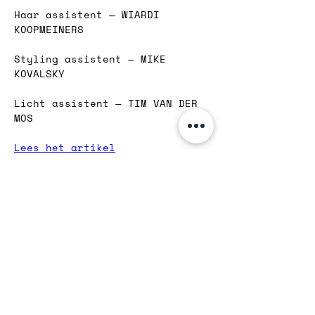
Haar assistent — WIARDI 
KOOPMEINERS  
Styling assistent — MIKE 
KOVALSKY  
Licht assistent — TIM VAN DER 
MOS  
Lees het artikel
KURO Rotterdam
Meent 2
3011 KL Rotterdam
hello@kuro-hair.com
+31 (0)10 261 3380